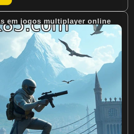
s em jogos multiplayer online