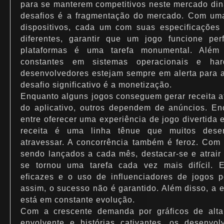
para se manterem competitivos neste mercado din
desafios é a fragmentação do mercado. Com uma
dispositivos, cada um com suas especificações 
diferentes, garantir que um jogo funcione pe
plataformas é uma tarefa monumental. Além 
constantes em sistemas operacionais e ha
desenvolvedores estejam sempre em alerta para a
desafio significativo é a monetização.
Enquanto alguns jogos conseguem gerar receita a
do aplicativo, outros dependem de anúncios. Enco
entre oferecer uma experiência de jogo divertida
receita é uma linha tênue que muitos desen
atravessar. A concorrência também é feroz. Com
sendo lançados a cada mês, destacar-se e atrair
se tornou uma tarefa cada vez mais difícil. E
eficazes e o uso de influenciadores de jogos 
assim, o sucesso não é garantido. Além disso, a 
está em constante evolução.
Com a crescente demanda por gráficos de alta 
envolvente e histórias cativantes, os desenvol