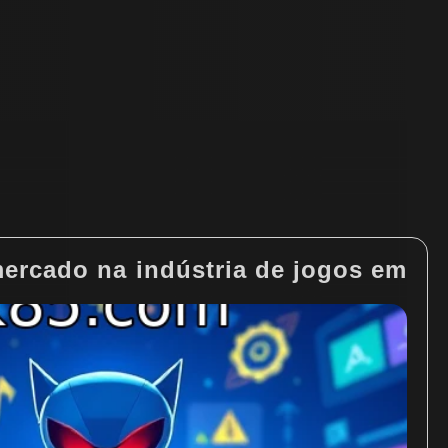
ercado na indústria de jogos em