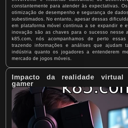
constantemente para atender às expectativas. Os
otimização de desempenho e segurança de dado
subestimados. No entanto, apesar dessas dificulda
em plataforma móvel continua a se expandir e evo
inovação são as chaves para o sucesso nesse a
k85.com, nós acompanhamos de perto essas t
trazendo informações e análises que ajudam ta
indústria quanto os jogadores a entenderem me
mercado de jogos móveis.
Impacto da realidade virtual
gamer