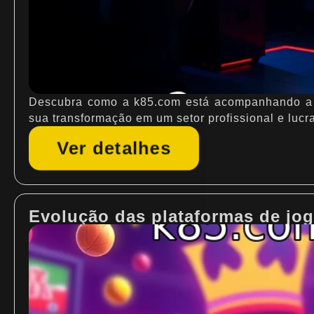
Descubra como a k85.com está acompanhando a 
sua transformação em um setor profissional e lucra
Ver detalhes
Evolução das plataformas de jog