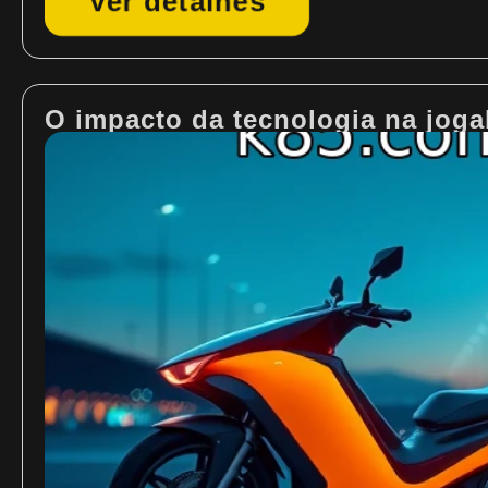
Ver detalhes
O impacto da tecnologia na joga