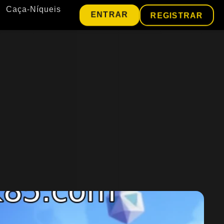
Caça-Níqueis
ENTRAR
REGISTRAR