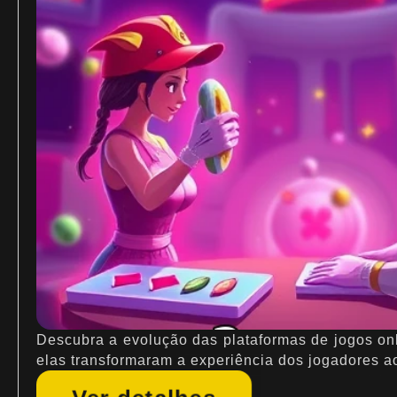
Descubra a evolução das plataformas de jogos o
elas transformaram a experiência dos jogadores a