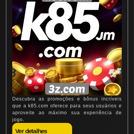
Descubra as promoções e bônus incríveis
que a k85.com oferece para seus usuários e
aproveite ao máximo sua experiência de
jogo.
Ver detalhes