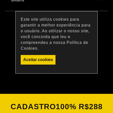
Este site utiliza cookies para
garantir a melhor experiência para
o usuário. Ao utilizar o nosso site,
você concorda que leu e
compreendeu a nossa Política de
Cookies.
Aceitar cookies
CADASTRO
100% R$288