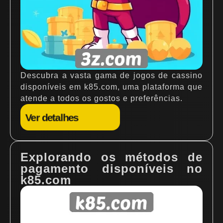
Descubra a vasta gama de jogos de cassino
disponíveis em k85.com, uma plataforma que
atende a todos os gostos e preferências.
Ver detalhes
Explorando os métodos de
pagamento disponíveis no
k85.com