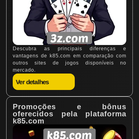
Descubra as principais diferenças e
vantagens de k85.com em comparação com
outros sites de jogos disponíveis no
mercado.
Ver detalhes
Promoções e bônus
oferecidos pela plataforma
k85.com