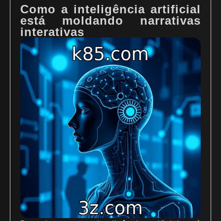
Como a inteligência artificial
está moldando narrativas
interativas