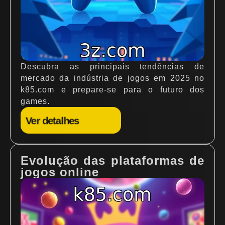
Descubra as principais tendências de
mercado da indústria de jogos em 2025 no
k85.com e prepare-se para o futuro dos
games.
Ver detalhes
Evolução das plataformas de
jogos online