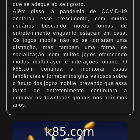
que se adeque ao seu gosto.
Além disso, a pandemia de COVID-19
acelerou esse crescimento, com muitos
usuários buscando novas formas de
entretenimento enquanto estavam em casa.
Os jogos mobile não só se tornaram uma
distração, mas também uma forma de
socialização, com muitos jogos oferecendo
modos multiplayer e interações online. O
k85.com continua a monitorar essas
tendências e fornecer insights valiosos sobre
o futuro dos jogos mobile, prevendo que essa
forma de entretenimento continuará a
dominar os downloads globais nos próximos
anos.