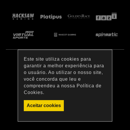
Este site utiliza cookies para
garantir a melhor experiência para
o usuário. Ao utilizar o nosso site,
você concorda que leu e
compreendeu a nossa Política de
Cookies.
Aceitar cookies