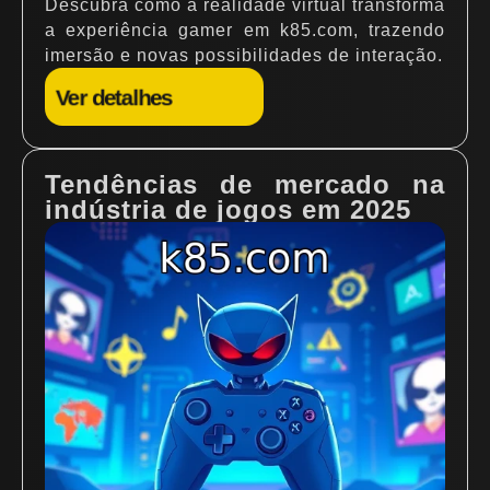
Descubra como a realidade virtual transforma
a experiência gamer em k85.com, trazendo
imersão e novas possibilidades de interação.
Ver detalhes
Tendências de mercado na
indústria de jogos em 2025