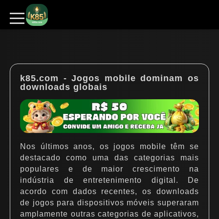
k85.com - Jogos mobile dominam os
downloads globais
Nos últimos anos, os jogos mobile têm se
destacado como uma das categorias mais
populares e de maior crescimento na
indústria de entretenimento digital. De
acordo com dados recentes, os downloads
de jogos para dispositivos móveis superaram
amplamente outras categorias de aplicativos,