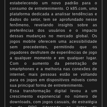
estabelecendo um novo padrão para o
consumo de entretenimento. O k85.com, uma
plataforma dedicada a analisar tendências e
dados do setor, tem se aprofundado nesse
fenômeno, revelando insights sobre as
preferências dos usuários e o impacto
dessas mudanças no mercado global. Os
jogos mobile oferecem uma acessibilidade
sem precedentes, permitindo que os
jogadores desfrutem de experiências de jogo
a qualquer momento e em qualquer lugar.
Com o aumento da penetração de
smartphones e a melhoria nas conexões de
internet, mais pessoas estão se voltando
para os jogos em dispositivos móveis como
sua principal forma de entretenimento.
Essa transformação digital levou a um
crescimento exponencial no número de
downloads, com jogos casuais, de estratégia