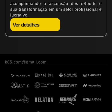
acompanhando a ascensão dos eSports e
sua transformação em um setor profissional e
lucrativo.
Ver detalhes
k85.com@gmail.com