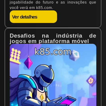
jogabilidade do futuro e as inovações que
você verá em k85.com.
Ver detalhes
Desafios na indústria de
jogos em plataforma móvel