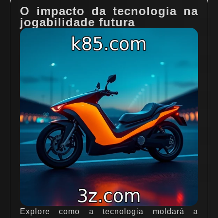
O impacto da tecnologia na
jogabilidade futura
Explore como a tecnologia moldará a